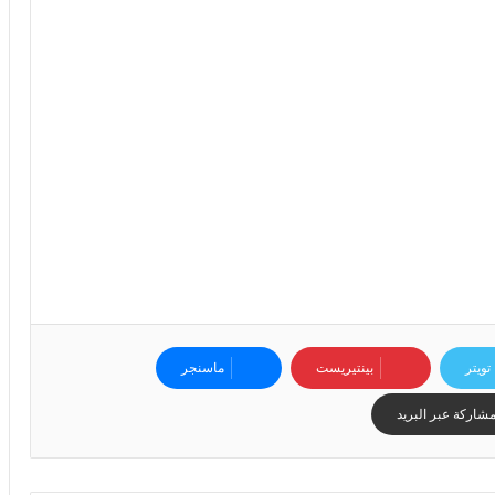
6
ه
و
ا
ل
أ
ع
ظ
م
ف
ي
ا
ل
ت
ا
ر
تويتر
بينتيريست
ماسنجر
ي
خ
شاركة عبر البريد
.
.
و