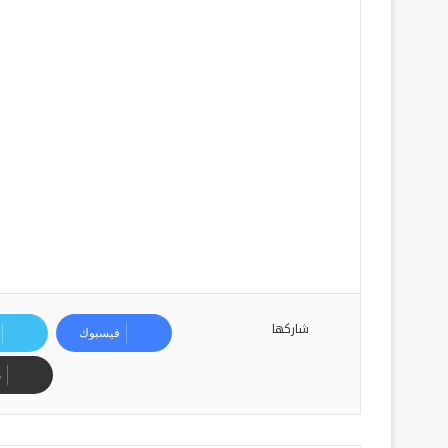
شاركها
فيسبوك
م