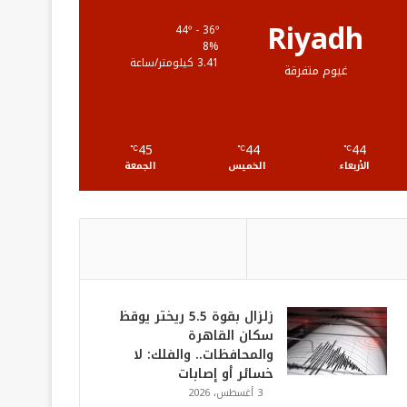
ع
Riyadh
44º - 36º
8%
R
3.41 كيلومتر/ساعة
غيوم متفرقة
S
S
45
44
44
℃
℃
℃
الأربعاء
الخميس
الجمعة
زلزال بقوة 5.5 ريختر يوقظ
سكان القاهرة
والمحافظات.. والفلك: لا
خسائر أو إصابات
3 أغسطس، 2026