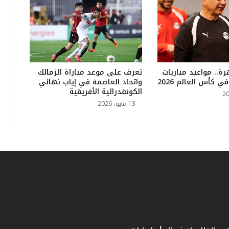
ي
ا
س
ي
ل
ل
ب
رة.. مواعيد مباريات
تعرف على موعد مباراة الزمالك
 كأس العالم 2026
واتحاد العاصمة في إياب نهائي
ط
الكونفدرالية الأفريقية
و
ل
13 مايو، 2026
ة