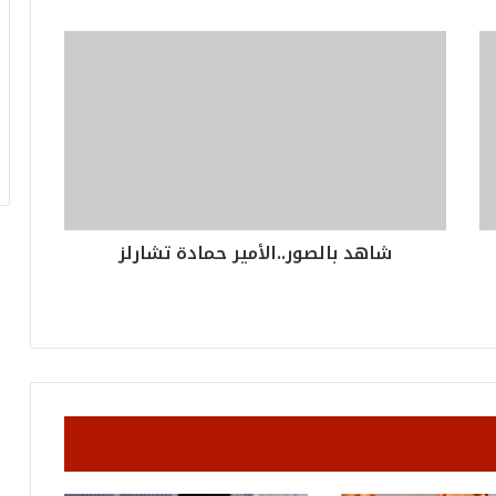
أ
ر
ق
ا
م
ف
ي
ف
ا
ت
ؤ
شاهد بالصور..الأمير حمادة تشارلز
ك
د
ا
ل
ن
ج
ا
ح
ا
ل
ق