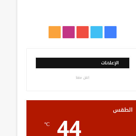
ف
ت
ي
ا
م
ي
و
و
ن
ل
س
ي
ت
س
خ
الإعلانات
ب
ت
ي
ت
ص
اعلن معنا
و
ر
و
ق
ا
ك
ب
ر
ل
ا
م
الطقس
44
م
و
℃
ق