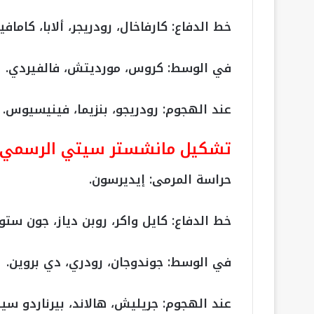
خط الدفاع: كارفاخال، رودريجر، ألابا، كامافين
في الوسط: كروس، مورديتش، فالفيردي.
عند الهجوم: رودريجو، بنزيما، فينيسيوس.
تشكيل مانشستر سيتي الرسمي أما
حراسة المرمى: إيديرسون.
خط الدفاع: كايل واكر، روبن دياز، جون ستون
في الوسط: جوندوجان، رودري، دي بروين.
عند الهجوم: جريليش، هالاند، بيرناردو سيل