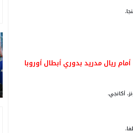
جا.
ت
ر
ا
م
ب
م ريال مدريد بدوري أبطال أوروبا
:
م
و
ن
د
ز، أكانجي.
ي
ا
ل
2
0
فا.
2