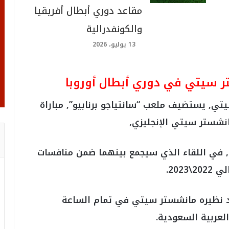
مقاعد دوري أبطال أفريقيا
والكونفدرالية
13 يوليو، 2026
تر سيتي في دوري أبطال أوروبا
ي, يستضيف ملعب “سانتياجو برنابيو”, مباراة
نشستر سيتي الإنجليزي,
اليوم الثلاثاء الموافق 9 مايو الجاري 2023, في اللقاء الذي سيجمع بينهما ضمن منافسات
202.
ضد نظيره مانشستر سيتي في تمام الساعة
لعربية السعودية.