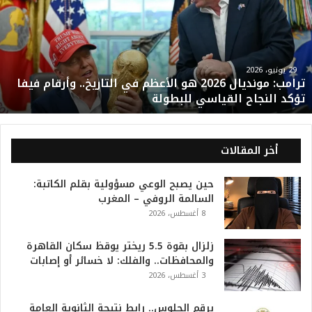
م
ب
:
م
و
29 يونيو، 2026
ترامب: مونديال 2026 هو الأعظم في التاريخ.. وأرقام فيفا
ن
تؤكد النجاح القياسي للبطولة
د
ي
ا
ل
أخر المقالات
2
0
حين يصبح الوعي مسؤولية بقلم الكاتبة:
2
السالمة الروفي – المغرب
6
8 أغسطس، 2026
ه
و
ا
زلزال بقوة 5.5 ريختر يوقظ سكان القاهرة
ل
والمحافظات.. والفلك: لا خسائر أو إصابات
أ
3 أغسطس، 2026
ع
ظ
برقم الجلوس.. رابط نتيجة الثانوية العامة