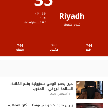
35
ق
Riyadh
44º - 35º
ع
13%
0.4 كيلومتر/ساعة
غيوم متفرقة
R
S
44
44
44
℃
S
℃
℃
الأحد
الأثنين
الثلاثاء
حين يصبح الوعي مسؤولية بقلم الكاتبة:
السالمة الروفي – المغرب
8 أغسطس، 2026
زلزال بقوة 5.5 ريختر يوقظ سكان القاهرة