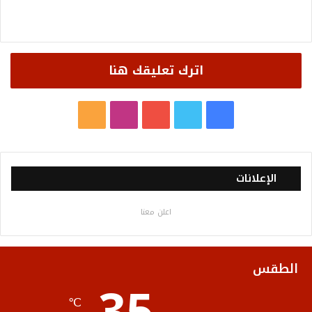
اترك تعليقك هنا
ف
ت
ي
ا
م
ي
و
و
ن
ل
س
ي
ت
س
خ
الإعلانات
ب
ت
ي
ت
ص
اعلن معنا
و
ر
و
ق
ا
ك
ب
ر
ل
الطقس
ا
م
℃
م
و