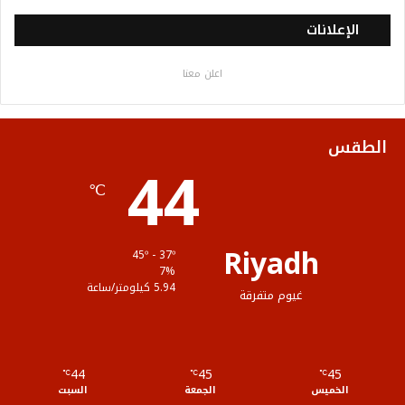
س
ي
ت
س
خ
الإعلانات
ب
ت
ي
ت
ص
اعلن معنا
و
ر
و
ق
ا
ك
ب
ر
ل
الطقس
44
ا
م
℃
م
و
ق
Riyadh
45º - 37º
ع
7%
5.94 كيلومتر/ساعة
غيوم متفرقة
R
S
44
45
45
℃
S
℃
℃
الخميس
الجمعة
السبت