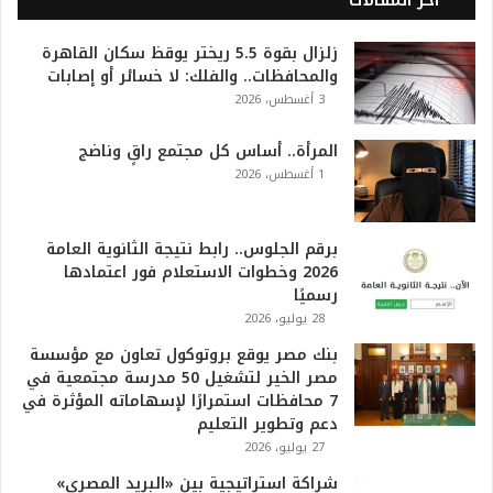
2
0
زلزال بقوة 5.5 ريختر يوقظ سكان القاهرة
2
والمحافظات.. والفلك: لا خسائر أو إصابات
6
3 أغسطس، 2026
ه
و
ا
المرأة.. أساس كل مجتمع راقٍ وناضج
ل
1 أغسطس، 2026
أ
ع
ظ
برقم الجلوس.. رابط نتيجة الثانوية العامة
م
2026 وخطوات الاستعلام فور اعتمادها
ف
رسميًا
ي
28 يوليو، 2026
ا
بنك مصر يوقع بروتوكول تعاون مع مؤسسة
ل
مصر الخير لتشغيل 50 مدرسة مجتمعية في
ت
7 محافظات استمرارًا لإسهاماته المؤثرة في
ا
دعم وتطوير التعليم
ر
27 يوليو، 2026
ي
خ
شراكة استراتيجية بين «البريد المصري»