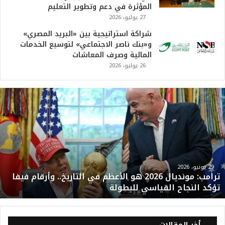
المؤثرة في دعم وتطوير التعليم
27 يوليو، 2026
شراكة استراتيجية بين «البريد المصري»
و«بنك ناصر الاجتماعي» لتوسيع الخدمات
المالية وصرف المعاشات
26 يوليو، 2026
ت
ر
ا
م
ب
:
م
و
29 يونيو، 2026
ترامب: مونديال 2026 هو الأعظم في التاريخ.. وأرقام فيفا
ن
تؤكد النجاح القياسي للبطولة
د
ي
ا
ل
أخر المقالات