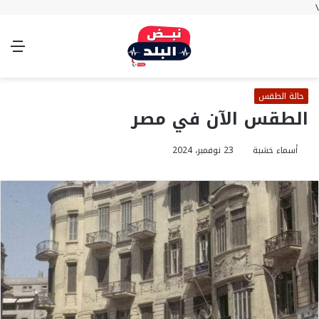
\
بحث
تسجيل
الوضع
الق
عن
الدخول
المظلم
حالة الطقس
الطقس الآن في مصر
أسماء خشبة
23 نوفمبر، 2024