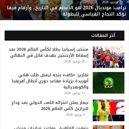
و
29 يونيو، 2026
ترامب: مونديال 2026 هو الأعظم في التاريخ.. وأرقام فيفا
ن
تؤكد النجاح القياسي للبطولة
د
ي
ا
ل
أخر المقالات
2
0
منتخب إسبانيا بطلا لكأس العالم 2026 بعد
2
إسقاط الأرجنتين بهدف قاتل في النهائي
6
20 يوليو، 2026
ه
و
ا
تقارير: «كاف» يتجه لرفض طلب هاني
ل
أبوريدة بزيادة مقاعد دوري أبطال أفريقيا
أ
والكونفدرالية
ع
13 يوليو، 2026
ظ
نيمار يعلن اعتزاله اللعب الدولي بعد وداع
م
البرازيل كأس العالم 2026
ف
6 يوليو، 2026
ي
ا
بتوقيت القاهرة.. مواعيد مباريات منتخب