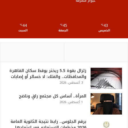
غيوم متفرقة
R
S
44
45
43
℃
S
℃
℃
الخميس
الجمعة
السبت
زلزال بقوة 5.5 ريختر يوقظ سكان القاهرة
والمحافظات.. والفلك: لا خسائر أو إصابات
3 أغسطس، 2026
المرأة.. أساس كل مجتمع راقٍ وناضج
1 أغسطس، 2026
برقم الجلوس.. رابط نتيجة الثانوية العامة
2026 وخطوات الاستعلام فور اعتمادها