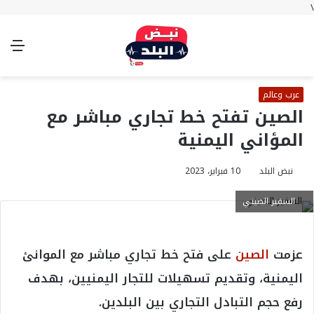
\
بحث
تسجيل
الوضع
الق
عن
الدخول
المظلم
عرب وعالم
الصين تفتح خط تجاري مباشر مع
المؤاني اليمنية
نبض البلد
10 فبراير، 2023
السفير الصيني
عزمت
الصين
على فتح خط تجاري مباشر مع الموانئ
اليمنية، وتقديم تسهيلات للتجار اليمنيين، بهدف
رفع حجم التبادل التجاري بين البلدين.