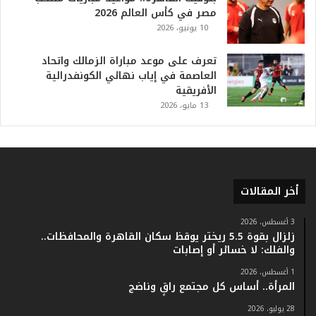
ل
مصر في كأس العالم 2026
ت
10 يونيو، 2026
ا
ر
ي
تعرف على موعد مباراة الزمالك واتحاد
خ
العاصمة في إياب نهائي الكونفدرالية
.
الأفريقية
.
13 مايو، 2026
و
أ
ر
ق
ا
أخر المقالات
م
ف
ي
3 أغسطس، 2026
زلزال بقوة 5.5 ريختر يوقظ سكان القاهرة والمحافظات..
ف
والفلك: لا خسائر أو إصابات
ا
ت
1 أغسطس، 2026
ؤ
المرأة.. أساس كل مجتمع راقٍ وناضج
ك
28 يوليو، 2026
د