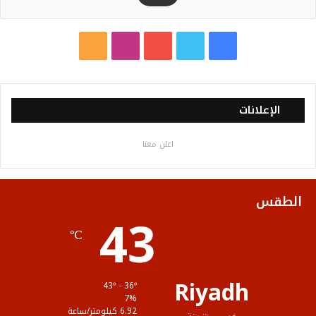
ف
ت
ي
ا
م
ي
و
و
ن
ل
س
ي
ت
س
خ
الإعلانات
ب
ت
ي
ت
ص
اعلن معنا
و
ر
و
ق
ا
ك
ب
ر
ل
الطقس
43
ا
م
℃
م
و
ق
Riyadh
43º - 36º
ع
7%
6.92 كيلومتر/ساعة