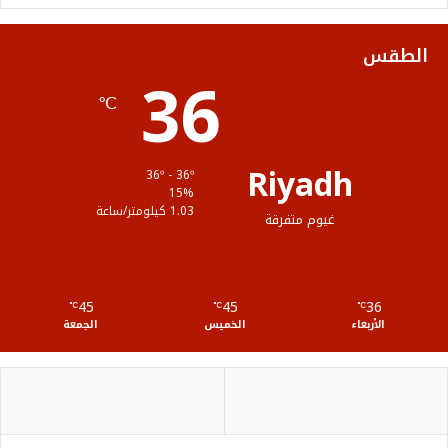
ك
ب
ر
ل
الطقس
36
ا
م
℃
م
و
ق
Riyadh
36º - 36º
ع
15%
1.03 كيلومتر/ساعة
غيوم متفرقة
R
S
45
45
36
℃
S
℃
℃
الأربعاء
الخميس
الجمعة