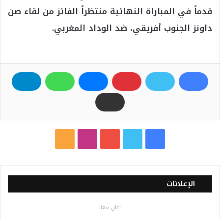
قدماً في المباراة النهائية منتظراً الفائز من لقاء صن
داونز الجنوب أفريقي، ضد الوداد المغربي.
ف
ت
ي
ا
م
ي
و
و
ن
ل
س
ي
ت
س
خ
الإعلانات
ب
ت
ي
ت
ص
اعلن معنا
و
ر
و
ق
ا