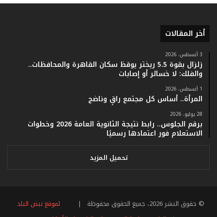
ق
ا
م
ف
أخر المقالات
ي
ف
3 أغسطس، 2026
ا
زلزال بقوة 5.5 ريختر يوقظ سكان القاهرة والمحافظات..
ت
والفلك: لا خسائر أو إصابات
ؤ
1 أغسطس، 2026
ك
المرأة.. أساس كل مجتمع راقٍ وناضج
د
ا
28 يوليو، 2026
ل
برقم الجلوس.. رابط نتيجة الثانوية العامة 2026 وخطوات
ن
الاستعلام فور اعتمادها رسميًا
ج
ا
تحميل المزيد
ح
ا
ل
ق
© حقوق النشر 2026، جميع الحقوق محفوظة |
لموقع نبض البلد
ي
ا