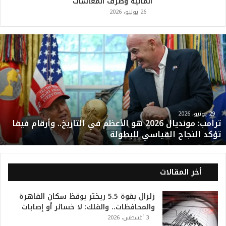
المالية وصرف المعاشات
26 يوليو، 2026
ت
ر
ا
م
ب
:
م
و
29 يونيو، 2026
ترامب: مونديال 2026 هو الأعظم في التاريخ.. وأرقام فيفا
ن
تؤكد النجاح القياسي للبطولة
د
ي
ا
ل
أخر المقالات
2
0
زلزال بقوة 5.5 ريختر يوقظ سكان القاهرة
2
والمحافظات.. والفلك: لا خسائر أو إصابات
6
3 أغسطس، 2026
ه