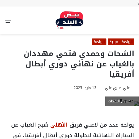
\
بحث
تسجيل
الوضع
الق
عن
الدخول
المظلم
الرياضة العربية
الرياضة
الشحات وحمدي فتحي مهددان
بالغياب عن نهائي دوري أبطال
أفريقيا
علي صبري علي
13 مايو، 2023
حسين الشحات
يواجه عدد من لاعبي فريق
الأهلي
شبح الغياب عن
المباراة النهائية لبطولة دوري أبطال أفريقيا، في