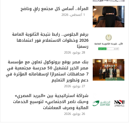
و
ا
المرأة.. أساس كل مجتمع راقٍ وناضج
ل
1 أغسطس، 2026
أ
ع
ظ
برقم الجلوس.. رابط نتيجة الثانوية العامة
م
2026 وخطوات الاستعلام فور اعتمادها
ف
رسميًا
ي
28 يوليو، 2026
ا
بنك مصر يوقع بروتوكول تعاون مع مؤسسة
ل
مصر الخير لتشغيل 50 مدرسة مجتمعية في
ت
7 محافظات استمرارًا لإسهاماته المؤثرة في
ا
دعم وتطوير التعليم
ر
27 يوليو، 2026
ي
خ
شراكة استراتيجية بين «البريد المصري»
.
و«بنك ناصر الاجتماعي» لتوسيع الخدمات
.
المالية وصرف المعاشات
و
26 يوليو، 2026
أ
ر