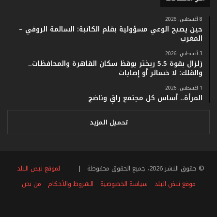
ي
ف
8 أغسطس، 2026
حين يصبح الوعي مسؤولية بقلم الكاتبة: السالمة الروفي –
ا
المغرب
ت
ؤ
3 أغسطس، 2026
ك
زلزال بقوة 5.5 ريختر يوقظ سكان القاهرة والمحافظات..
د
والفلك: لا خسائر أو إصابات
ا
1 أغسطس، 2026
ل
المرأة.. أساس كل مجتمع راقٍ وناضج
ن
ج
ا
تحميل المزيد
ح
ا
ل
ق
© حقوق النشر 2026، جميع الحقوق محفوظة |
لموقع نبض البلد
ي
ا
موقع نبض البلد
سياسة الخصوصية
الشروط والأحكام
من نحن
س
ي
فيسبوك
تويتر
يوتيوب
انستقرام
ملخص
ل