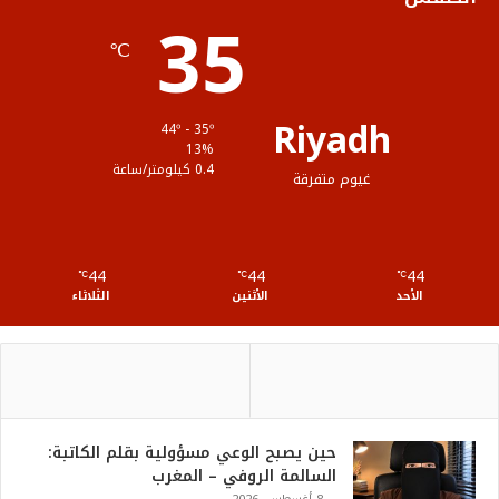
35
ا
م
℃
م
و
ق
Riyadh
44º - 35º
ع
13%
0.4 كيلومتر/ساعة
غيوم متفرقة
R
S
44
44
44
℃
S
℃
℃
الأحد
الأثنين
الثلاثاء
حين يصبح الوعي مسؤولية بقلم الكاتبة:
السالمة الروفي – المغرب