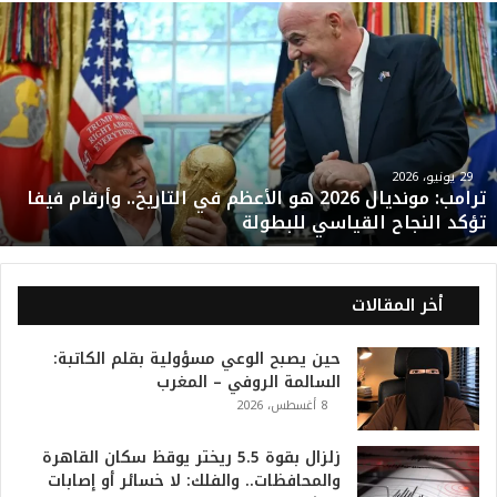
ت
ر
ا
م
ب
:
م
و
29 يونيو، 2026
ترامب: مونديال 2026 هو الأعظم في التاريخ.. وأرقام فيفا
ن
تؤكد النجاح القياسي للبطولة
د
ي
ا
ل
أخر المقالات
2
0
حين يصبح الوعي مسؤولية بقلم الكاتبة:
2
السالمة الروفي – المغرب
6
8 أغسطس، 2026
ه
و
ا
زلزال بقوة 5.5 ريختر يوقظ سكان القاهرة
ل
والمحافظات.. والفلك: لا خسائر أو إصابات