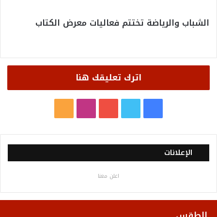
الشباب والرياضة تختتم فعاليات معرض الكتاب
اترك تعليقك هنا
ف
ت
ي
ا
م
ي
و
و
ن
ل
س
ي
ت
س
خ
الإعلانات
ب
ت
ي
ت
ص
اعلن معنا
و
ر
و
ق
ا
ك
ب
ر
ل
الطقس