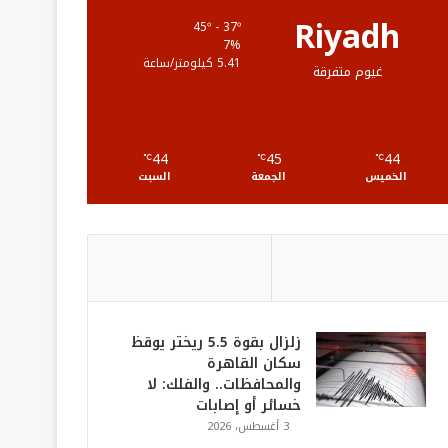
ع
Riyadh
45º - 37º
7%
R
5.41 كيلومتر/ساعة
غيوم متفرقة
S
S
44
45
44
℃
℃
℃
الخميس
الجمعة
السبت
زلزال بقوة 5.5 ريختر يوقظ
سكان القاهرة
والمحافظات.. والفلك: لا
خسائر أو إصابات
3 أغسطس، 2026