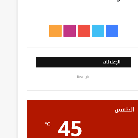
ف
ت
ي
ا
م
ي
و
و
ن
ل
س
ي
ت
س
خ
الإعلانات
ب
ت
ي
ت
ص
اعلن معنا
و
ر
و
ق
ا
ك
ب
ر
ل
ا
م
الطقس
45
م
و
℃
ق