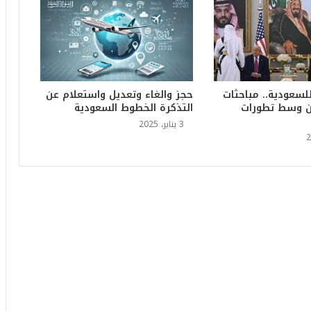
6
ه
و
ا
ل
أ
ع
للسعودية.. مباحثات
حجز والغاء وتعديل واستعلام عن
ظ
ن وسط تطورات
التذكرة الخطوط السعودية
م
3 يناير، 2025
ف
ي
ا
ل
ت
ا
ر
ي
خ
.
.
و
أ