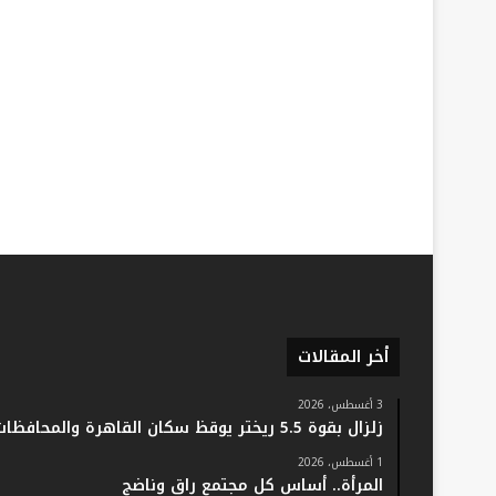
أخر المقالات
3 أغسطس، 2026
زلزال بقوة 5.5 ريختر يوقظ سكان القاهرة والمحافظات.. والفلك: لا خسائر أو إصابات
1 أغسطس، 2026
المرأة.. أساس كل مجتمع راقٍ وناضج