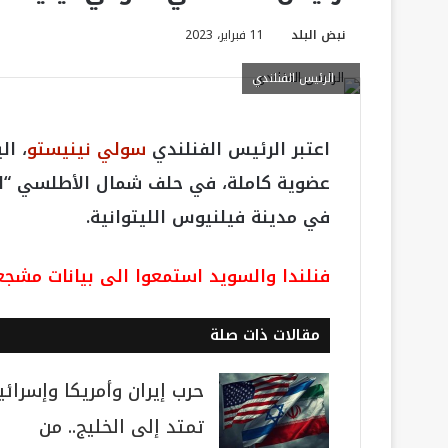
نبض البلد
11 فبراير، 2023
الرئيس الفنلندي
اعتبر الرئيس الفنلندي
سولي نينيستو
، ا
عضوية كاملة، في حلف شمال الأطلسي “النا
في مدينة فيلنيوس الليتوانية.
فنلندا والسويد استمعوا الى بيانات مشجع
مقالات ذات صلة
حرب إيران وأمريكا وإسرائي
تمتد إلى الخليج.. من