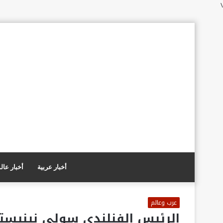
\
أخبار عربية
أخبار عال
عرب وعالم
الرئيس الفنلندي سولي نينيستو