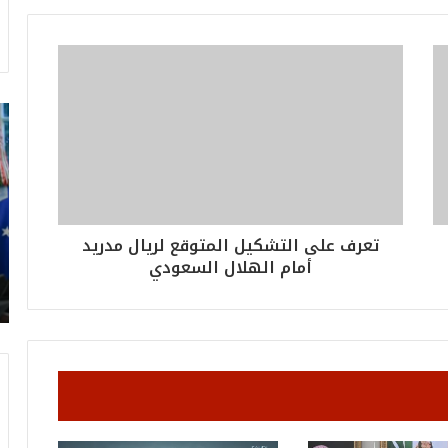
ت
ر
ا
م
ب
:
م
تعرف على التشكيل المتوقع لريال مدريد
و
أمام الهلال السعودي
ن
د
ي
ا
ل
2
0
2