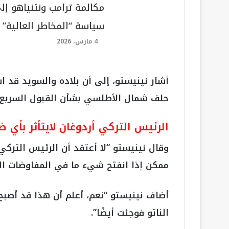
مكالمة ترامب ونتنياهو إل
سياسة “المخاطر العالية”
4 مارس، 2026
أشار نينيستو، إلى أن بلاده والسويد قد ا
حلف شمال الأطلسي بشأن القبول السريع 
الرئيس التركي أردوغان لايتأثر بأي ض
وقال نينيستو “لا أعتقد أن الرئيس التركي
ممكن إذا انفتح شيء ما في المفاوضات الثنا
أضاف نينيستو “نعم، أعلم أن هذا قد أصبح 
الناتو فوجئت أيضًا”.