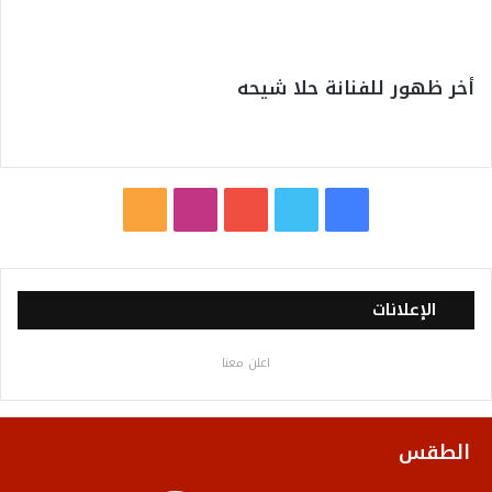
أخر ظهور للفنانة حلا شيحه
ف
ت
ي
ا
م
ي
و
و
ن
ل
س
ي
ت
س
خ
الإعلانات
ب
ت
ي
ت
ص
اعلن معنا
و
ر
و
ق
ا
ك
ب
ر
ل
الطقس
ا
م