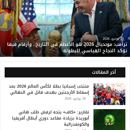
ر
ا
م
ب
:
م
و
29 يونيو، 2026
ترامب: مونديال 2026 هو الأعظم في التاريخ.. وأرقام فيفا
ن
تؤكد النجاح القياسي للبطولة
د
ي
ا
ل
أخر المقالات
2
0
منتخب إسبانيا بطلا لكأس العالم 2026 بعد
2
إسقاط الأرجنتين بهدف قاتل في النهائي
6
20 يوليو، 2026
ه
و
ا
تقارير: «كاف» يتجه لرفض طلب هاني
ل
أبوريدة بزيادة مقاعد دوري أبطال أفريقيا
أ
والكونفدرالية