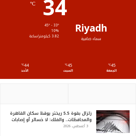
34
℃
م
و
ق
Riyadh
45º - 33º
ع
10%
3.82 كيلومتر/ساعة
سماء صافية
R
S
44
45
45
℃
S
℃
℃
الجمعة
السبت
الأحد
زلزال بقوة 5.5 ريختر يوقظ سكان القاهرة
والمحافظات.. والفلك: لا خسائر أو إصابات
3 أغسطس، 2026