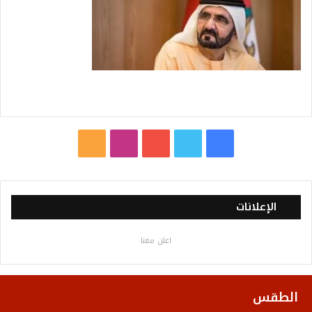
ف
ت
ي
ا
م
ي
و
و
ن
ل
س
ي
ت
س
خ
الإعلانات
ب
ت
ي
ت
ص
اعلن معنا
و
ر
و
ق
ا
ك
ب
ر
ل
الطقس
ا
م