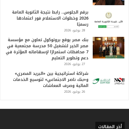
ع
ظ
برقم الجلوس.. رابط نتيجة الثانوية العامة
م
2026 وخطوات الاستعلام فور اعتمادها
ف
رسميًا
ي
28 يوليو، 2026
ا
بنك مصر يوقع بروتوكول تعاون مع مؤسسة
ل
مصر الخير لتشغيل 50 مدرسة مجتمعية في
ت
7 محافظات استمرارًا لإسهاماته المؤثرة في
ا
دعم وتطوير التعليم
ر
27 يوليو، 2026
ي
خ
شراكة استراتيجية بين «البريد المصري»
.
و«بنك ناصر الاجتماعي» لتوسيع الخدمات
.
المالية وصرف المعاشات
و
26 يوليو، 2026
أ
ر
ق
ا
م
ف
أخر المقالات