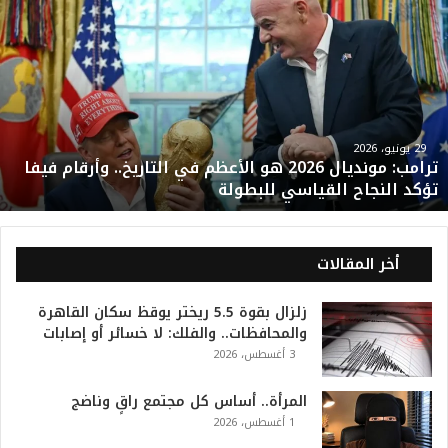
ت
ر
ا
م
ب
:
م
و
29 يونيو، 2026
ترامب: مونديال 2026 هو الأعظم في التاريخ.. وأرقام فيفا
ن
تؤكد النجاح القياسي للبطولة
د
ي
ا
ل
أخر المقالات
2
0
زلزال بقوة 5.5 ريختر يوقظ سكان القاهرة
2
والمحافظات.. والفلك: لا خسائر أو إصابات
6
3 أغسطس، 2026
ه
و
ا
المرأة.. أساس كل مجتمع راقٍ وناضج
ل
1 أغسطس، 2026
أ