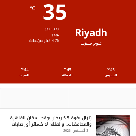
35
℃
م
و
ق
Riyadh
45º - 35º
ع
14%
4.76 كيلومتر/ساعة
غيوم متفرقة
R
S
44
45
45
℃
S
℃
℃
الخميس
الجمعة
السبت
زلزال بقوة 5.5 ريختر يوقظ سكان القاهرة
والمحافظات.. والفلك: لا خسائر أو إصابات
3 أغسطس، 2026