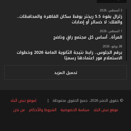
ي
ف
3 أغسطس، 2026
ا
زلزال بقوة 5.5 ريختر يوقظ سكان القاهرة والمحافظات..
ت
والفلك: لا خسائر أو إصابات
ؤ
1 أغسطس، 2026
ك
المرأة.. أساس كل مجتمع راقٍ وناضج
د
ا
28 يوليو، 2026
ل
برقم الجلوس.. رابط نتيجة الثانوية العامة 2026 وخطوات
ن
الاستعلام فور اعتمادها رسميًا
ج
ا
تحميل المزيد
ح
ا
ل
ق
© حقوق النشر 2026، جميع الحقوق محفوظة |
لموقع نبض البلد
ي
ا
موقع نبض البلد
سياسة الخصوصية
الشروط والأحكام
من نحن
س
ي
فيسبوك
تويتر
يوتيوب
انستقرام
ملخص
ل