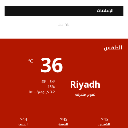
س
ي
ت
س
خ
الإعلانات
ب
ت
ي
ت
ص
اعلن معنا
و
ر
و
ق
ا
ك
ب
ر
ل
الطقس
36
ا
م
℃
م
و
ق
Riyadh
45º - 34º
ع
15%
3.2 كيلومتر/ساعة
غيوم متفرقة
R
S
44
45
45
℃
S
℃
℃
الخميس
الجمعة
السبت