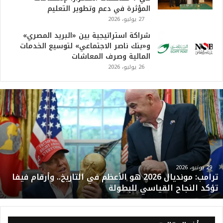
المؤثرة في دعم وتطوير التعليم
27 يوليو، 2026
شراكة استراتيجية بين «البريد المصري»
و«بنك ناصر الاجتماعي» لتوسيع الخدمات
المالية وصرف المعاشات
26 يوليو، 2026
ت
ر
ا
م
ب
:
م
و
29 يونيو، 2026
ترامب: مونديال 2026 هو الأعظم في التاريخ.. وأرقام فيفا
ن
تؤكد النجاح القياسي للبطولة
د
ي
ا
ل