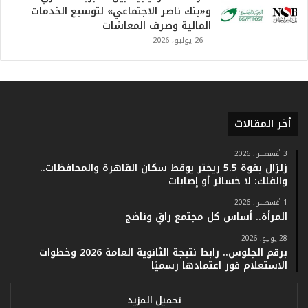
.
و«بنك ناصر الاجتماعي» لتوسيع الخدمات
.
المالية وصرف المعاشات
و
26 يوليو، 2026
أ
ر
ق
ا
م
ف
أخر المقالات
ي
ف
3 أغسطس، 2026
ا
زلزال بقوة 5.5 ريختر يوقظ سكان القاهرة والمحافظات..
ت
والفلك: لا خسائر أو إصابات
ؤ
1 أغسطس، 2026
ك
المرأة.. أساس كل مجتمع راقٍ وناضج
د
ا
28 يوليو، 2026
ل
برقم الجلوس.. رابط نتيجة الثانوية العامة 2026 وخطوات
ن
الاستعلام فور اعتمادها رسميًا
ج
ا
تحميل المزيد