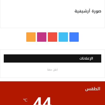
صورة أرشيفية
ف
ت
ي
ا
م
ي
و
و
ن
ل
س
ي
ت
س
خ
الإعلانات
ب
ت
ي
ت
ص
اعلن معنا
و
ر
و
ق
ا
ك
ب
ر
ل
الطقس
44
ا
م
℃
م
و