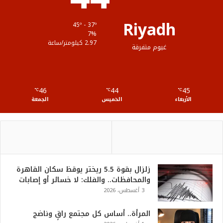
ق
Riyadh
45º - 37º
ع
7%
2.97 كيلومتر/ساعة
غيوم متفرقة
R
S
46
44
45
℃
S
℃
℃
الأربعاء
الخميس
الجمعة
زلزال بقوة 5.5 ريختر يوقظ سكان القاهرة
والمحافظات.. والفلك: لا خسائر أو إصابات
3 أغسطس، 2026
المرأة.. أساس كل مجتمع راقٍ وناضج