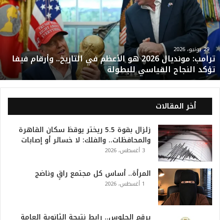
م
ب
:
م
و
29 يونيو، 2026
ترامب: مونديال 2026 هو الأعظم في التاريخ.. وأرقام فيفا
ن
تؤكد النجاح القياسي للبطولة
د
ي
ا
ل
أخر المقالات
2
0
زلزال بقوة 5.5 ريختر يوقظ سكان القاهرة
2
والمحافظات.. والفلك: لا خسائر أو إصابات
6
3 أغسطس، 2026
ه
و
ا
المرأة.. أساس كل مجتمع راقٍ وناضج
ل
1 أغسطس، 2026
أ
ع
ظ
برقم الجلوس.. رابط نتيجة الثانوية العامة