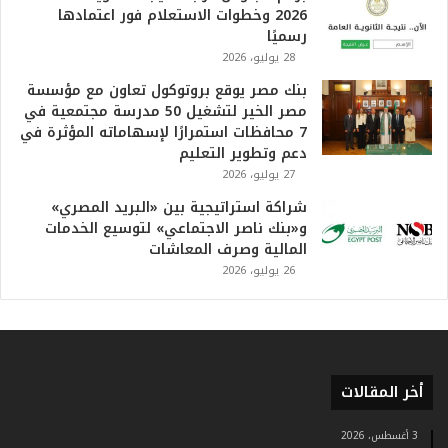
م
2026 وخطوات الاستعلام فور اعتمادها
ف
رسميًا
ي
28 يوليو، 2026
ا
بنك مصر يوقع بروتوكول تعاون مع مؤسسة
ل
مصر الخير لتشغيل 50 مدرسة مجتمعية في
ت
7 محافظات استمرارًا لإسهاماته المؤثرة في
ا
دعم وتطوير التعليم
ر
27 يوليو، 2026
ي
خ
شراكة استراتيجية بين «البريد المصري»
.
و«بنك ناصر الاجتماعي» لتوسيع الخدمات
.
المالية وصرف المعاشات
و
26 يوليو، 2026
أ
ر
ق
ا
م
ف
أخر المقالات
ي
ف
3 أغسطس، 2026