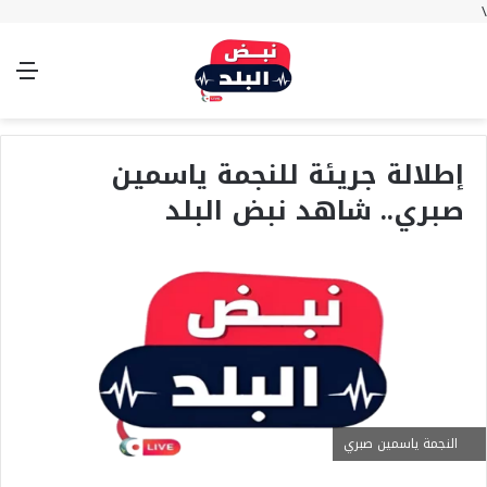
\
بحث
تسجيل
الوضع
الق
عن
الدخول
المظلم
إطلالة جريئة للنجمة ياسمين
صبري.. شاهد نبض البلد
النجمة ياسمين صبري