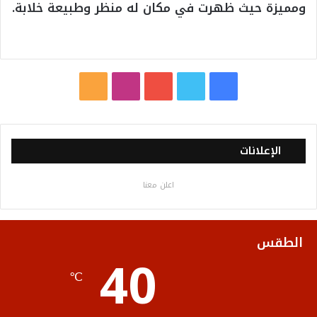
ومميزة حيث ظهرت في مكان له منظر وطبيعة خلابة.
ف
ت
ي
ا
م
ي
و
و
ن
ل
س
ي
ت
س
خ
الإعلانات
ب
ت
ي
ت
ص
اعلن معنا
و
ر
و
ق
ا
ك
ب
ر
ل
الطقس
40
ا
م
℃
م
و
ق