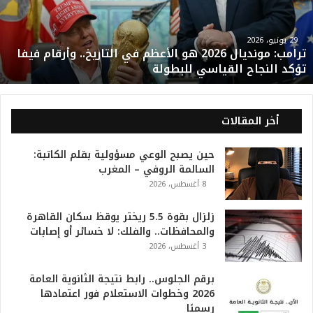
:
م
و
29 يونيو، 2026
ترامب: مونديال 2026 هو الأعظم في التاريخ.. وأرقام فيفا
ن
تؤكد النجاح القياسي للبطولة
د
ي
ا
ل
أخر المقالات
2
0
حين يصبح الوعي مسؤولية بقلم الكاتبة:
2
السالمة الروفي – المغرب
6
8 أغسطس، 2026
ه
و
ا
زلزال بقوة 5.5 ريختر يوقظ سكان القاهرة
ل
والمحافظات.. والفلك: لا خسائر أو إصابات
أ
3 أغسطس، 2026
ع
ظ
برقم الجلوس.. رابط نتيجة الثانوية العامة
م
2026 وخطوات الاستعلام فور اعتمادها
ف
رسميًا