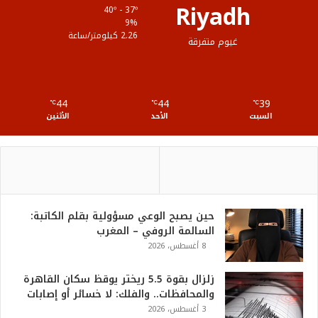
Riyadh
40º - 37º
ع
9%
2.26 كيلومتر/ساعة
غيوم متفرقة
R
S
44
44
39
℃
S
℃
℃
السبت
الأحد
الأثنين
حين يصبح الوعي مسؤولية بقلم الكاتبة:
السالمة الروفي – المغرب
8 أغسطس، 2026
زلزال بقوة 5.5 ريختر يوقظ سكان القاهرة
والمحافظات.. والفلك: لا خسائر أو إصابات
3 أغسطس، 2026