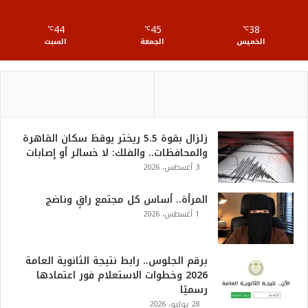
S
44
45
38
℃
S
℃
℃
الخميس
الجمعة
السبت
زلزال بقوة 5.5 ريختر يوقظ سكان القاهرة
والمحافظات.. والفلك: لا خسائر أو إصابات
3 أغسطس، 2026
المرأة.. أساس كل مجتمع راقٍ وناضج
1 أغسطس، 2026
برقم الجلوس.. رابط نتيجة الثانوية العامة
2026 وخطوات الاستعلام فور اعتمادها
رسميًا
28 يوليو، 2026