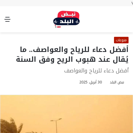
\
بحث
تسجيل
الوضع
الق
عن
الدخول
المظلم
منوعات
أفضل دعاء للرياح والعواصف.. ما
يُقال عند هبوب الريح وفق السنة
أفضل دعاء للرياح والعواصف
نبض البلد
30 أبريل، 2025