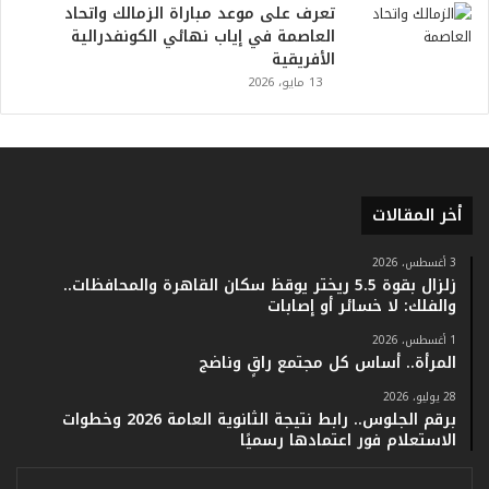
تعرف على موعد مباراة الزمالك واتحاد
ر
العاصمة في إياب نهائي الكونفدرالية
ي
الأفريقية
خ
13 مايو، 2026
.
.
و
أ
ر
ق
أخر المقالات
ا
م
3 أغسطس، 2026
ف
زلزال بقوة 5.5 ريختر يوقظ سكان القاهرة والمحافظات..
ي
والفلك: لا خسائر أو إصابات
ف
ا
1 أغسطس، 2026
المرأة.. أساس كل مجتمع راقٍ وناضج
ت
ؤ
28 يوليو، 2026
ك
برقم الجلوس.. رابط نتيجة الثانوية العامة 2026 وخطوات
د
الاستعلام فور اعتمادها رسميًا
ا
ل