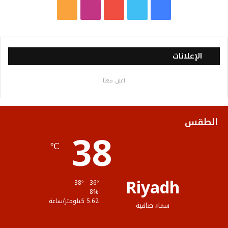
ف
ت
ي
ا
م
ي
و
و
ن
ل
س
ي
ت
س
خ
الإعلانات
ب
ت
ي
ت
ص
اعلن معنا
و
ر
و
ق
ا
ك
ب
ر
ل
الطقس
38
ا
م
℃
م
و
ق
Riyadh
38º - 36º
ع
8%
5.62 كيلومتر/ساعة
سماء صافية
R