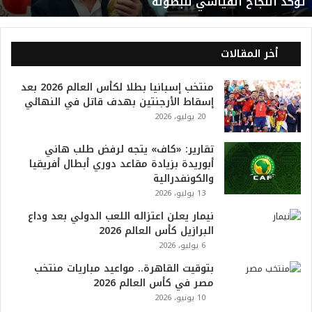
تؤكد النجاح القياسي للبطولة
د
ي
ا
ل
أخر المقالات
2
0
منتخب إسبانيا بطلا لكأس العالم 2026 بعد
2
إسقاط الأرجنتين بهدف قاتل في النهائي
6
20 يوليو، 2026
ه
و
ا
تقارير: «كاف» يتجه لرفض طلب هاني
ل
أبوريدة بزيادة مقاعد دوري أبطال أفريقيا
أ
والكونفدرالية
ع
13 يوليو، 2026
ظ
نيمار يعلن اعتزاله اللعب الدولي بعد وداع
م
البرازيل كأس العالم 2026
ف
6 يوليو، 2026
ي
ا
بتوقيت القاهرة.. مواعيد مباريات منتخب
ل
مصر في كأس العالم 2026
ت
10 يونيو، 2026
ا