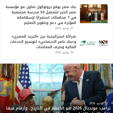
بنك مصر يوقع بروتوكول تعاون مع مؤسسة
مصر الخير لتشغيل 50 مدرسة مجتمعية
في 7 محافظات استمرارًا لإسهاماته
المؤثرة في دعم وتطوير التعليم
27 يوليو، 2026
شراكة استراتيجية بين «البريد المصري»
و«بنك ناصر الاجتماعي» لتوسيع الخدمات
المالية وصرف المعاشات
26 يوليو، 2026
ت
ر
ا
م
ب
:
م
و
29 يونيو، 2026
ترامب: مونديال 2026 هو الأعظم في التاريخ.. وأرقام فيفا
ن