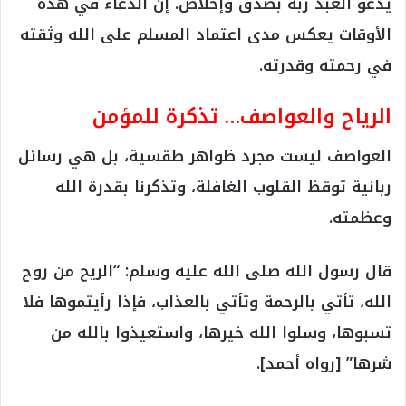
يدعو العبد ربه بصدق وإخلاص. إن الدعاء في هذه
الأوقات يعكس مدى اعتماد المسلم على الله وثقته
في رحمته وقدرته.
الرياح والعواصف… تذكرة للمؤمن
العواصف ليست مجرد ظواهر طقسية، بل هي رسائل
ربانية توقظ القلوب الغافلة، وتذكرنا بقدرة الله
وعظمته.
قال رسول الله صلى الله عليه وسلم: “الريح من روح
الله، تأتي بالرحمة وتأتي بالعذاب، فإذا رأيتموها فلا
تسبوها، وسلوا الله خيرها، واستعيذوا بالله من
شرها” [رواه أحمد].