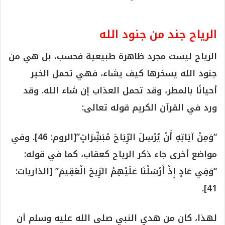
الرياح جند من جنود الله
الرياح ليست مجرد ظاهرة طبيعية فحسب، بل هي من
جنود الله يسخرها كيف يشاء، فهي تحمل الخير
أحيانًا بالمطر، وقد تحمل العذاب إن شاء الله. وقد
ورد في القرآن الكريم قوله تعالى:
“وَمِنْ آيَاتِهِ أَنْ يُرْسِلَ الرِّيَاحَ مُبَشِّرَاتٍ”[الروم: 46]. وفي
مواضع أخرى جاء ذكر الرياح كعقاب، كما في قوله:
“وَفِي عَادٍ إِذْ أَرْسَلْنَا عَلَيْهِمُ الرِّيحَ الْعَقِيمَ” [الذاريات:
41].
لهذا، كان من هدي النبي صلى الله عليه وسلم أن