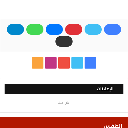
ف
ت
ي
ا
م
ي
و
و
ن
ل
س
ي
ت
س
خ
الإعلانات
ب
ت
ي
ت
ص
اعلن معنا
و
ر
و
ق
ا
ك
ب
ر
ل
الطقس