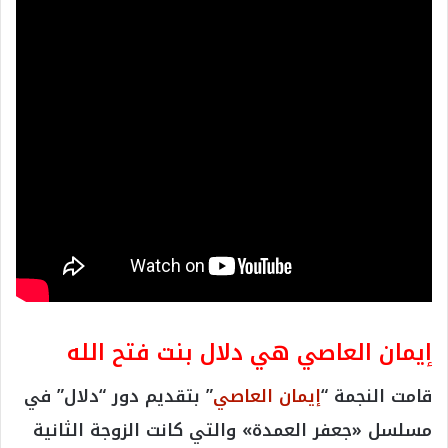
إيمان العاصي هي دلال بنت فتح الله
قامت النجمة “
إيمان العاصي
” بتقديم دور “دلال” في
مسلسل «جعفر العمدة» والتي كانت الزوجة الثانية