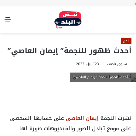
\
بحث
تسجيل
الوضع
الق
عن
الدخول
المظلم
الفن
أحدث ظهور للنجمة” إيمان العاصي”
سلوى ناصف
23 أبريل، 2023
أحدث ظهور للنجمة " إيمان العاصي"
نشرت النجمة
إيمان العاصي
على حسابها الشخصي
على موقع تبادل الصور والفيديوهات صورة لها