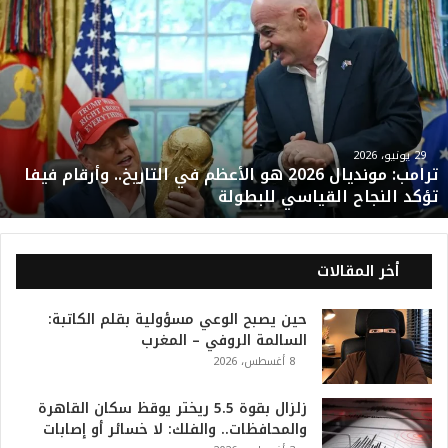
ت
ر
ا
م
ب
:
م
و
29 يونيو، 2026
ترامب: مونديال 2026 هو الأعظم في التاريخ.. وأرقام فيفا
ن
تؤكد النجاح القياسي للبطولة
د
ي
ا
ل
أخر المقالات
2
0
حين يصبح الوعي مسؤولية بقلم الكاتبة:
2
السالمة الروفي – المغرب
6
8 أغسطس، 2026
ه
و
ا
زلزال بقوة 5.5 ريختر يوقظ سكان القاهرة
ل
والمحافظات.. والفلك: لا خسائر أو إصابات