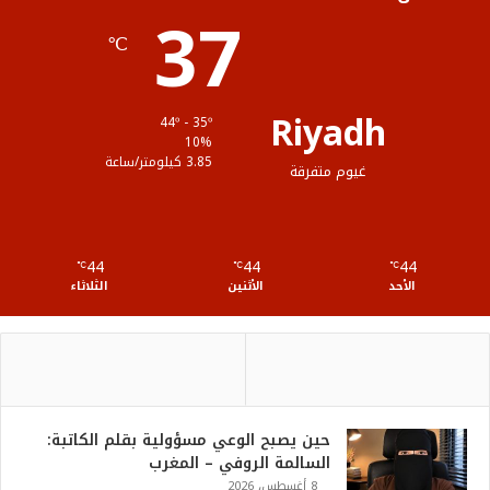
37
ا
م
℃
م
و
ق
Riyadh
44º - 35º
ع
10%
3.85 كيلومتر/ساعة
غيوم متفرقة
R
S
44
44
44
℃
S
℃
℃
الأحد
الأثنين
الثلاثاء
حين يصبح الوعي مسؤولية بقلم الكاتبة:
السالمة الروفي – المغرب
8 أغسطس، 2026