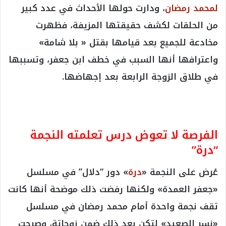
لمحمد رمضان
، ودارت حولها الأحداث في عدد كبير
من الحلقات لكشف حقيقتها المزيفة، فظهرت
مخادعة للجميع بعد قيامها بقتل « بلا شامة»
واعترافها أنها السبب في خطف ابن جعفر، وتسببها
في طلاق الزوجة الرابعة بعد إجهاضها.
الفرصة لا تعوض درس تعلمته النجمة
“درة”
عُرض على النجمة «
درة
» دور “دلال” في مسلسل
«جعفر العمدة» ولكنها رفضت ذلك موضحة أنها كانت
تقف نجمة واحدة أمام محمد رمضان في مسلسل
«نسر الصعيد» لتكن بعد ذلك ضمن زوجاتة، وصرحت