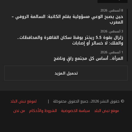
ي
ف
8 أغسطس، 2026
حين يصبح الوعي مسؤولية بقلم الكاتبة: السالمة الروفي –
ا
المغرب
ت
ؤ
3 أغسطس، 2026
ك
زلزال بقوة 5.5 ريختر يوقظ سكان القاهرة والمحافظات..
د
والفلك: لا خسائر أو إصابات
ا
1 أغسطس، 2026
ل
المرأة.. أساس كل مجتمع راقٍ وناضج
ن
ج
ا
تحميل المزيد
ح
ا
ل
ق
© حقوق النشر 2026، جميع الحقوق محفوظة |
لموقع نبض البلد
ي
ا
موقع نبض البلد
سياسة الخصوصية
الشروط والأحكام
من نحن
س
ي
فيسبوك
تويتر
يوتيوب
انستقرام
ملخص
ل