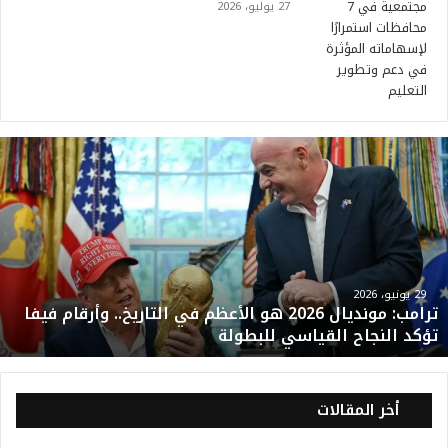
27 يوليو، 2026
ت
ر
ا
م
ب
:
م
و
29 يونيو، 2026
ترامب: مونديال 2026 هو الأعظم في التاريخ.. وأرقام فيفا
ن
تؤكد النجاح القياسي للبطولة
د
ي
ا
ل
أخر المقالات
2
0