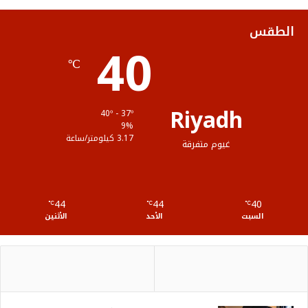
ك
ب
ر
ل
الطقس
40
ا
م
℃
م
و
ق
Riyadh
40º - 37º
ع
9%
3.17 كيلومتر/ساعة
غيوم متفرقة
R
S
44
44
40
℃
S
℃
℃
السبت
الأحد
الأثنين