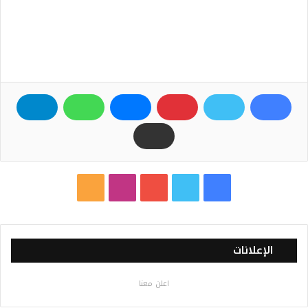
ف
ت
ي
ا
م
ي
و
و
ن
ل
س
ي
ت
س
خ
الإعلانات
ب
ت
ي
ت
ص
اعلن معنا
و
ر
و
ق
ا