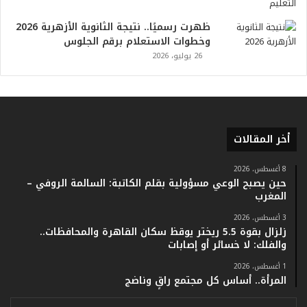
و
أ
ظهرت رسميًا.. نتيجة الثانوية الأزهرية 2026
ر
وخطوات الاستعلام برقم الجلوس
ق
26 يوليو، 2026
ا
م
ف
ي
ف
ا
أخر المقالات
ت
ؤ
8 أغسطس، 2026
ك
حين يصبح الوعي مسؤولية بقلم الكاتبة: السالمة الروفي –
د
المغرب
ا
3 أغسطس، 2026
ل
زلزال بقوة 5.5 ريختر يوقظ سكان القاهرة والمحافظات..
ن
والفلك: لا خسائر أو إصابات
ج
ا
1 أغسطس، 2026
ح
المرأة.. أساس كل مجتمع راقٍ وناضج
ا