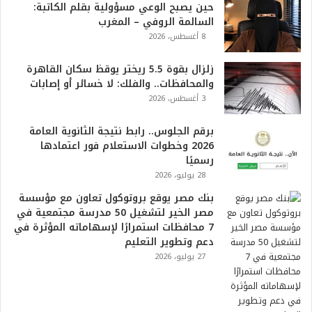
حين يصبح الوعي مسؤولية بقلم الكاتبة:
2
السالمة الروفي – المغرب
6
8 أغسطس، 2026
ه
و
ا
زلزال بقوة 5.5 ريختر يوقظ سكان القاهرة
ل
والمحافظات.. والفلك: لا خسائر أو إصابات
أ
3 أغسطس، 2026
ع
ظ
برقم الجلوس.. رابط نتيجة الثانوية العامة
م
2026 وخطوات الاستعلام فور اعتمادها
ف
رسميًا
ي
28 يوليو، 2026
ا
بنك مصر يوقع بروتوكول تعاون مع مؤسسة
ل
مصر الخير لتشغيل 50 مدرسة مجتمعية في
ت
7 محافظات استمرارًا لإسهاماته المؤثرة في
ا
دعم وتطوير التعليم
ر
27 يوليو، 2026
ي
خ
.
.