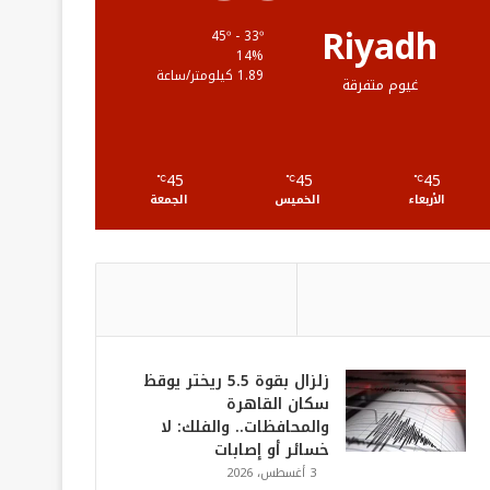
ع
Riyadh
45º - 33º
14%
R
1.89 كيلومتر/ساعة
غيوم متفرقة
S
S
45
45
45
℃
℃
℃
الأربعاء
الخميس
الجمعة
زلزال بقوة 5.5 ريختر يوقظ
سكان القاهرة
والمحافظات.. والفلك: لا
خسائر أو إصابات
3 أغسطس، 2026