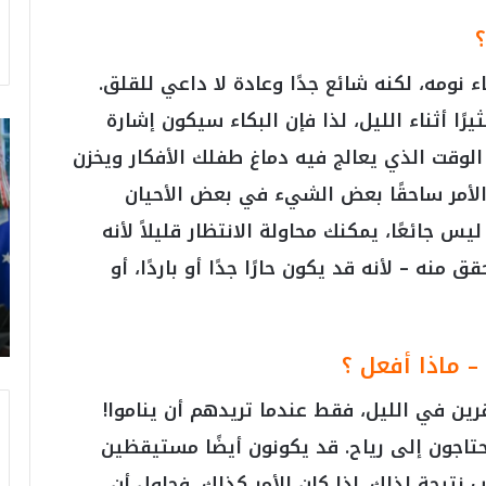
؟
نومه، لكنه شائع جدًا وعادة لا داعي للقلق.
ا أثناء الليل، لذا فإن البكاء سيكون إشارة
ت
ر
الوقت الذي يعالج فيه دماغ طفلك الأفكار ويخزن
ا
الأمر ساحقًا بعض الشيء في بعض الأحيان
م
ب
س جائعًا، يمكنك محاولة الانتظار قليلاً لأنه
:
قق منه – لأنه قد يكون حارًا جدًا أو باردًا، أو
م
و
ن
د
ي
– ماذا أفعل ؟
ا
ل
رين في الليل، فقط عندما تريدهم أن يناموا!
2
حتاجون إلى رياح. قد يكونون أيضًا مستيقظين
0
2
 نتيجة لذلك. إذا كان الأمر كذلك، فحاول أن