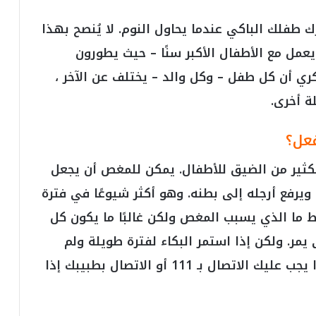
ي
ا
ك طفلك الباكي عندما يحاول النوم. لا يُنصح بهذا
س
عمل مع الأطفال الأكبر سنًا – حيث يطورون
ي
ل
ي أن كل طفل – وكل والد – يختلف عن الآخر ،
ل
ة أخرى.
ب
ط
و
فعل؟
ل
ة
ثير من الضيق للأطفال. يمكن للمغص أن يجعل
رفع أرجله إلى بطنه. وهو أكثر شيوعًا في فترة
ط ما الذي يسبب المغص ولكن غالبًا ما يكون كل
ر. ولكن إذا استمر البكاء لفترة طويلة ولم
يتوقف ، فقد تكون علامة على المرض ، لذا يجب عليك الاتصال بـ 111 أو الاتصال بطبيبك إذا