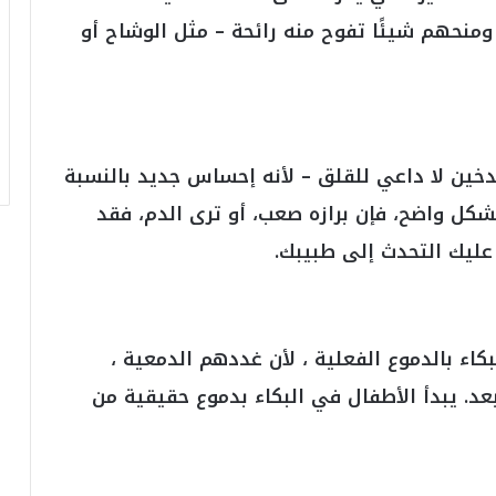
أ
ر
ومنحهم شيئًا تفوح منه رائحة – مثل الوشاح أو
ق
ا
م
ف
ي
ف
لتدخين لا داعي للقلق – لأنه إحساس جديد بالنسبة
ا
بشكل واضح، فإن برازه صعب، أو ترى الدم، فقد
ت
ؤ
ليك التحدث إلى طبيبك.
ك
د
ا
ل
ن
بكاء بالدموع الفعلية ، لأن غددهم الدمعية ،
ج
عد. يبدأ الأطفال في البكاء بدموع حقيقية من
ا
ح
ا
ل
ق