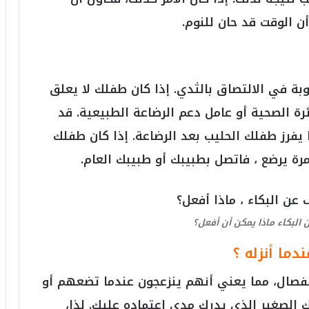
6
ن الوقت قد حان للنوم.
ه
و
ا
ل
أ
بة في الالتصاق بالثدي. إذا كان طفلك لا يعلق
ع
ظ
ائرة الصحية أو عامل دعم الرضاعة الطبيعية. قد
م
 يفرز طفلك الحليب بعد الرضاعة. إذا كان طفلك
ف
ي
ة يرضع ، فاتصل بطبيبك أو طبيبك العام.
ا
ل
ت
ا
البكاء ماذا يمكن أن أفعل؟
ر
ي
ما أنزله ؟
خ
.
الانفصال، مما يعني أنهم ينزعجون عندما تضعهم أو
.
و
 الصغير الذي يدرك مدى اعتماده عليك. لذا،