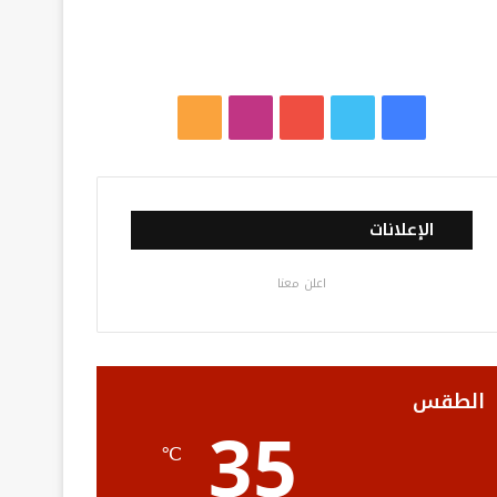
ف
ت
ي
ا
م
ي
و
و
ن
ل
س
ي
ت
س
خ
الإعلانات
ب
ت
ي
ت
ص
اعلن معنا
و
ر
و
ق
ا
ك
ب
ر
ل
ا
م
الطقس
35
م
و
℃
ق