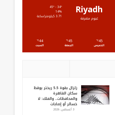
ع
Riyadh
45º - 34º
14%
R
3.71 كيلومتر/ساعة
غيوم متفرقة
S
S
44
45
45
℃
℃
℃
الخميس
الجمعة
السبت
زلزال بقوة 5.5 ريختر يوقظ
سكان القاهرة
والمحافظات.. والفلك: لا
خسائر أو إصابات
3 أغسطس، 2026