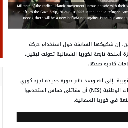
Militants of the radical Islamic movement Hamas parade with their 
pullout from the Gaza Strip, 26 August 2005 in the Jabalia refugee camp
needs, there will be a new intifada not against Israel but among 
ثنين، إن شكوكها السابقة حول استخدام حركة
أسلحة تابعة لكوريا الشمالية تحولت ليقين،
امات كاذبة ضدها.
نوبية، إلى أنه وبعد نشر صورة جديدة لجزء كوري
شمالي، فقد بات من المؤكد لجهاز المخابرات الوطنية (NIS) أن مقاتلي حماس استخدموا