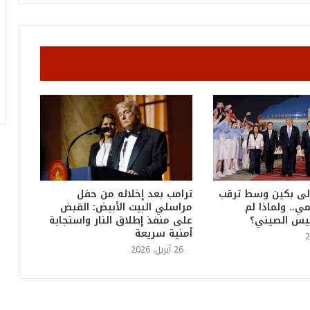
ر
ق
ا
م
ف
ي
ف
ا
ت
ؤ
ك
د
ا
لى بكين وسط ترقب
ترامب بعد إخلائه من حفل
ل
ي.. ولماذا لم
مراسلي البيت الأبيض: القبض
ن
ئيس الصيني؟
على منفذ إطلاق النار واستجابة
ج
أمنية سريعة
ا
26 أبريل، 2026
ح
ا
ل
ق