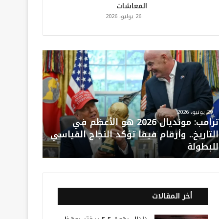
المعاشات
26 يوليو، 2026
29 يونيو، 2026
ترامب: مونديال 2026 هو الأعظم في
التاريخ.. وأرقام فيفا تؤكد النجاح القياسي
للبطولة
أخر المقالات