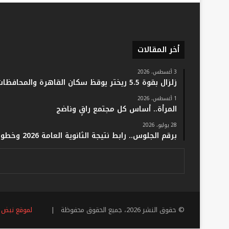
أخر المقالات
3 أغسطس، 2026
زلزال بقوة 5.5 ريختر يوقظ سكان القاهرة والمحافظات.. والفلك: لا خسائر أو إصابات
1 أغسطس، 2026
المرأة.. أساس كل مجتمع راقٍ وناضج
28 يوليو، 2026
برقم الجلوس.. رابط نتيجة الثانوية العامة 2026 وخطوات الاستعلام فور اعتمادها رسميًا
© حقوق النشر 2026، جميع الحقوق محفوظة |
لموقع نبض 