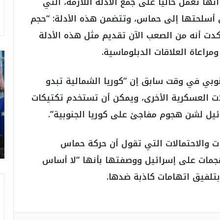
نها تعمل حاليا على جمع الأدلة اللازمة، التي
ن أسلحتها إلى حماس، وتتضمن هذه الأدلة: “حجم
أكدت أنه من الصعب الآن تقديم مثل هذه الأدلة
مراعاة العلاقات الدبلوماسية.
ت
ر
ا
وبي في وقت سابق إن “كوريا الشمالية تبدو
م
ات العسكرية الأخرى، ويمكن أن تستخدم تكتيكات
ب
:
يل لشن هجوم مفاجئ على كوريا الجنوبية”.
م
و
ن
ات والاحتمالات التي تقول أن حركة حماس
د
مات على إسرائيل ووصفتها بأنها “لا أساس
ي
ا
بتلفيق اتهامات كاذبة ضدها.
ل
2
0
2