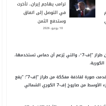
ترامب يهاجم إيران.. تأخرت
في التوصل إلى اتفاق
وستدفع الثمن
10 يونيو، 2026
وبحسب الوكالة فإن الصورة هي لقاذفة من طراز “إف-7″، والتي يُزعم أن حماس تستخدمها،
الكورية.
وقالت الاستخبارات الجنوبية للوكالة بينما قدمت صورة لقاذفة مفككة من طراز “إف-7”: “يقع
الفتيل الذي يحمل الأحرف الكورية في الجزء الأوسط من صاروخ إف-7 الكوري الشمالي