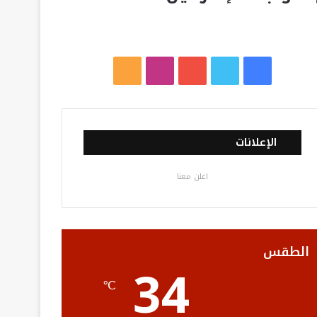
ف
ت
ي
ا
م
ي
و
و
ن
ل
س
ي
ت
س
خ
الإعلانات
ب
ت
ي
ت
ص
اعلن معنا
و
ر
و
ق
ا
ك
ب
ر
ل
ا
م
الطقس
34
م
و
℃
ق