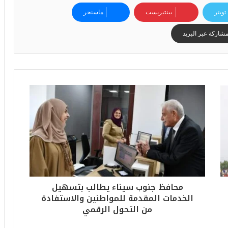
6
ه
تويتر
بينتيريست
ماسنجر
و
ا
شاركة عبر البريد
ل
أ
ع
ظ
م
ف
ي
ا
ل
ت
ا
ر
ي
خ
محافظ جنوب سيناء يطالب بتسهيل
.
الخدمات المقدمة للمواطنين والاستفادة
.
من التحول الرقمي
و
أ