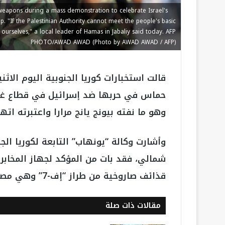
weapons during a mass demonstration to celebrate Israel's
. "If the Palestinian Authority cannot meet the people's basic
ourselves," a local leader of Hamas in Jabaliy said today. AFP
PHOTO/AWAD AWAD (Photo by AWAD AWAD / AFP)
قالت استخبارات كوريا الجنوبية اليوم الا
حماس في حربها ضد إسرائيل في قطاع غزة 
وهو ما نفته بيونج يانج مرارا واعتبرته اته
وأشارت وكالة “يونهاب” التابعة لكوريا الج
قذائف صاروخية من طراز “إف-7” وهي مصنعة في كوريا الشمالية.
مقالات ذات صلة