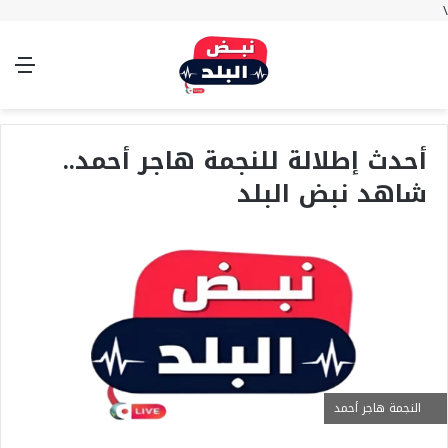
\
بحث
تسجيل
الوضع
الق
عن
الدخول
المظلم
أحدث إطلالة للنجمة هاجر أحمد..
شاهد نبض البلد
النجمة هاجر أحمد