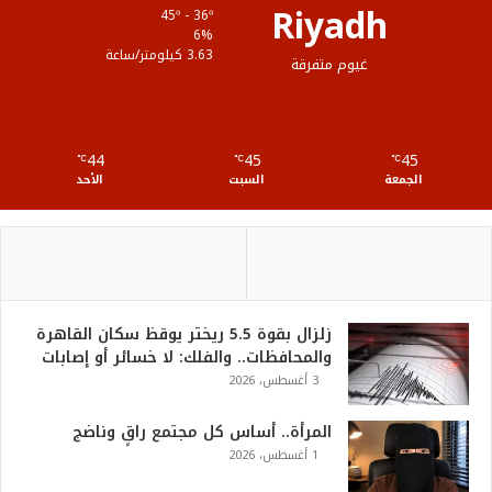
Riyadh
45º - 36º
ع
6%
3.63 كيلومتر/ساعة
غيوم متفرقة
R
S
44
45
45
℃
S
℃
℃
الجمعة
السبت
الأحد
زلزال بقوة 5.5 ريختر يوقظ سكان القاهرة
والمحافظات.. والفلك: لا خسائر أو إصابات
3 أغسطس، 2026
المرأة.. أساس كل مجتمع راقٍ وناضج
1 أغسطس، 2026