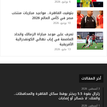
6 يوليو، 2026
ي
ا
بتوقيت القاهرة.. مواعيد مباريات منتخب
ل
مصر في كأس العالم 2026
ت
10 يونيو، 2026
ا
ر
ي
تعرف على موعد مباراة الزمالك واتحاد
خ
العاصمة في إياب نهائي الكونفدرالية
.
الأفريقية
.
13 مايو، 2026
و
أ
ر
ق
ا
أخر المقالات
م
ف
ي
3 أغسطس، 2026
زلزال بقوة 5.5 ريختر يوقظ سكان القاهرة والمحافظات..
ف
والفلك: لا خسائر أو إصابات
ا
ت
1 أغسطس، 2026