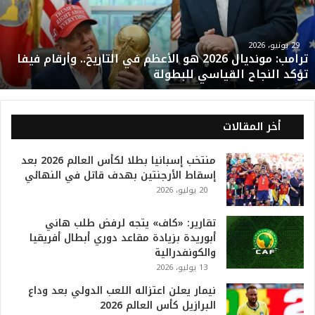
ب
:
م
و
29 يونيو، 2026
ترامب: مونديال 2026 هو الأعظم في التاريخ.. وأرقام فيفا
ن
تؤكد النجاح القياسي للبطولة
د
ي
ا
ل
أخر المقالات
2
0
منتخب إسبانيا بطلا لكأس العالم 2026 بعد
2
إسقاط الأرجنتين بهدف قاتل في النهائي
6
20 يوليو، 2026
ه
و
ا
تقارير: «كاف» يتجه لرفض طلب هاني
ل
أبوريدة بزيادة مقاعد دوري أبطال أفريقيا
أ
والكونفدرالية
ع
13 يوليو، 2026
ظ
نيمار يعلن اعتزاله اللعب الدولي بعد وداع
م
البرازيل كأس العالم 2026
ف