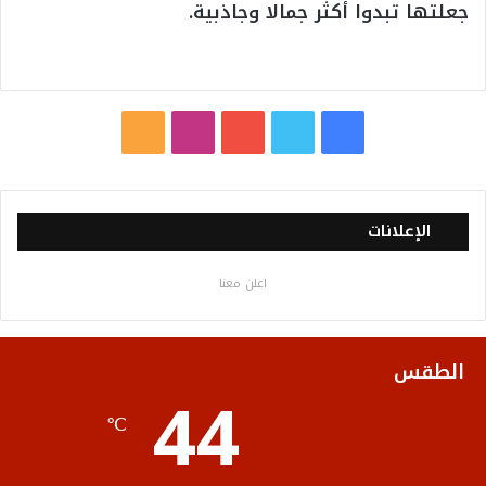
جعلتها تبدوا أكثر جمالا وجاذبية.
ف
ت
ي
ا
م
ي
و
و
ن
ل
س
ي
ت
س
خ
الإعلانات
ب
ت
ي
ت
ص
اعلن معنا
و
ر
و
ق
ا
ك
ب
ر
ل
الطقس
44
ا
م
℃
م
و
ق